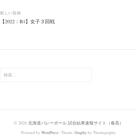
ナ
新しい投稿
ビ
【2022：B1】女子３回戦
ゲ
ー
シ
ョ
ン
検
索:
© 2026
北海道バレーボール 試合結果速報サイト（春高）
|
Powered by
WordPress
Theme:
Graphy
by Themegraphy