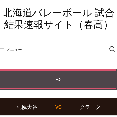
コ
北海道バレーボール 試合
ン
テ
結果速報サイト（春高）
ン
ツ
へ
検
ス
索:
メニュー
キ
ッ
プ
B2
札幌大谷
VS
クラーク