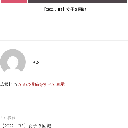
【2022：B2】女子３回戦
A.S
広報担当
A.S の投稿をすべて表示
投
古い投稿
【2022：B3】女子３回戦
稿