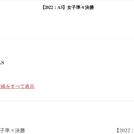
【2022：A5】女子準々決勝
.S
の投稿をすべて表示
女子準々決勝
【202