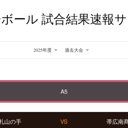
ボール 試合結果速報
2025年度
過去大会
A5
札山の手
VS
帯広南