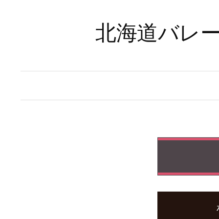
コ
ン
北海道バレー
テ
ン
ツ
へ
ス
キ
ッ
プ