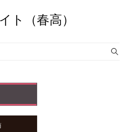
サイト（春高）
検
索:
商