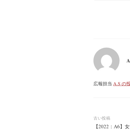
A
広報担当
A.S 
投
古い投稿
【2022：A6】
稿